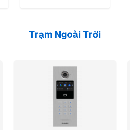
Trạm Ngoài Trời
Necessary cookies
ALWAYS ON
Required for the website to function. These cannot be disabled.
Functional cookies
Remember your language and display preferences.
Analytics cookies
Help us understand how visitors use our website. All data is
anonymous.