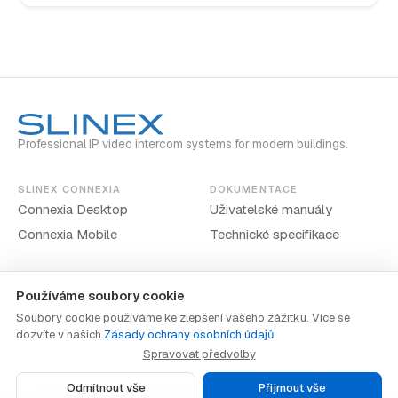
Professional IP video intercom systems for modern buildings.
SLINEX CONNEXIA
DOKUMENTACE
Connexia Desktop
Uživatelské manuály
Connexia Mobile
Technické specifikace
Používáme soubory cookie
Soubory cookie používáme ke zlepšení vašeho zážitku. Více se
dozvíte v našich
Zásady ochrany osobních údajů
.
www.slinex.com
Zásady ochrany osobních údajů
·
Smluvní podmínky
·
Spravovat předvolby
Předvolby souborů cookie
Odmítnout vše
Přijmout vše
© 2026 Slinex. Všechna práva vyhrazena