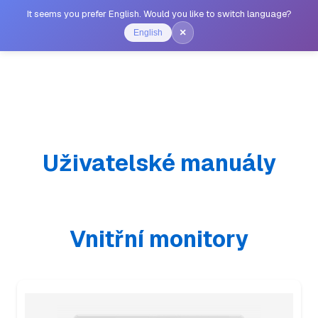
It seems you prefer English. Would you like to switch language?
×
English
Uživatelské manuály
Vnitřní monitory