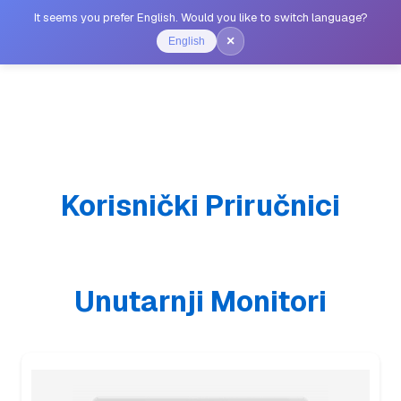
It seems you prefer English. Would you like to switch language?
×
English
Korisnički Priručnici
Unutarnji Monitori