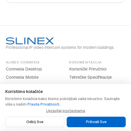
Professional IP video intercom systems for modern buildings.
SLINEX CONNEXIA
DOKUMENTACIJA
Connexia Desktop
Korisnički Priručnici
Connexia Mobile
Tehničke Specifikacije
Koristimo kolačiće
Koristimo kolačiće kako bismo poboljšali vaše iskustvo. Saznajte
više u našim
Pravila Privatnosti
.
www.slinex.com
Upravljaj postavkama
Pravila Privatnosti
·
Uvjeti Pružanja Usluge
·
Postavke Kolačića
Odbij Sve
Prihvati Sve
© 2026 Slinex. Sva prava pridržana