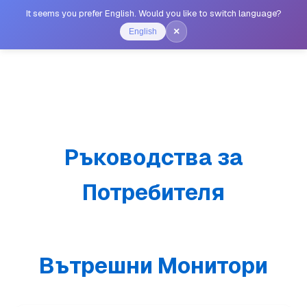
It seems you prefer English. Would you like to switch language?
×
English
Ръководства за
Потребителя
Вътрешни Монитори